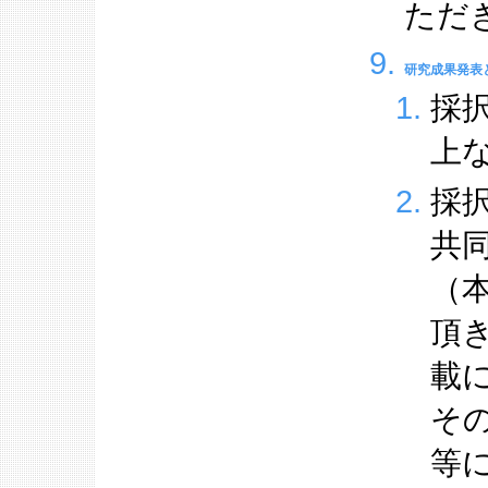
ただ
研究成果発表
採
上
採
共
（
頂
載
そ
等