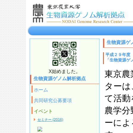
生物資源ゲ
平成２９年度
「生物資源ゲ
X始めました。
東京農
生物資源ゲノム解析拠点
ターは
ホーム
て活動
共同研究公募要項
農学分
イベント
セミナー (2016)
ーによ