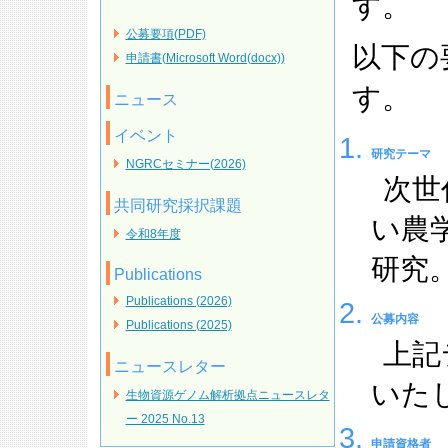
す。
公募要項(PDF)
以下の
申請書(Microsoft Word(docx))
す。
ニュース
イベント
研究テーマ
NGRCセミナー(2026)
次世
共同研究採択課題
い農
令和8年度
研究
Publications
Publications (2026)
公募内容
Publications (2025)
上記
ニュースレター
いた
生物資源ゲノム解析拠点ニュースレタ
ー 2025 No.13
申請資格者