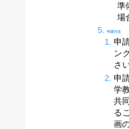
準
場
申請方法
申
ン
さ
申
学
共
る
画