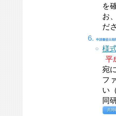
を
お
だ
申請書提出期
様
平
宛
フ
い
同
共同