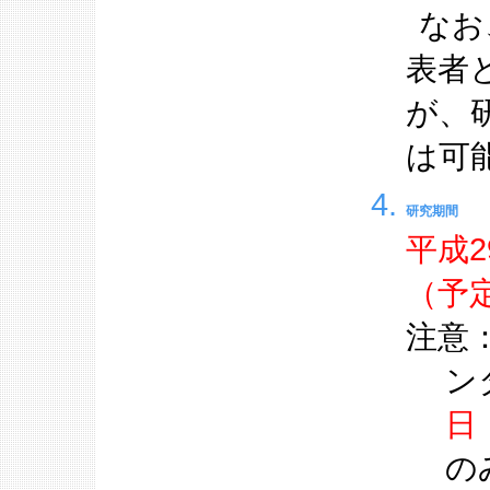
なお
表者
が、
は可
研究期間
平成2
（予
注意
ン
日
の