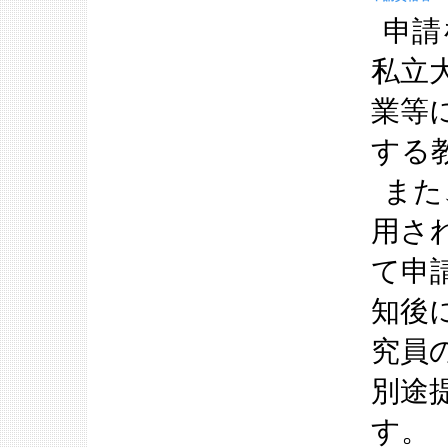
申請
私立
業等
する
また
用さ
て申
知後
究員
別途
す。