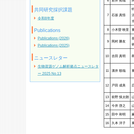
6
若井 拓哉
共同研究採択課題
7
石坂 真悟
令和8年度
Publications
8
小木曽 映里
Publications (2026)
9
岡村 勝友
Publications (2025)
10
吉田 真明
ニュースレター
生物資源ゲノム解析拠点ニュースレタ
11
溝井 順哉
ー 2025 No.13
12
戸田 成美
13
前野 慎太朗
14
今井 啓之
15
田中 和明
16
久本 洋子