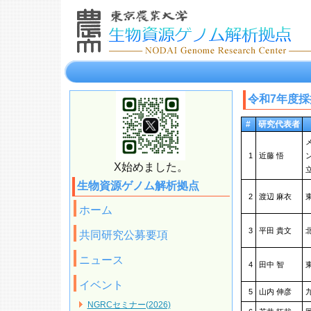
令和7年度採
#
研究代表者
1
近藤 悟
X始めました。
生物資源ゲノム解析拠点
2
渡辺 麻衣
ホーム
3
平田 貴文
共同研究公募要項
ニュース
4
田中 智
イベント
5
山内 伸彦
NGRCセミナー(2026)