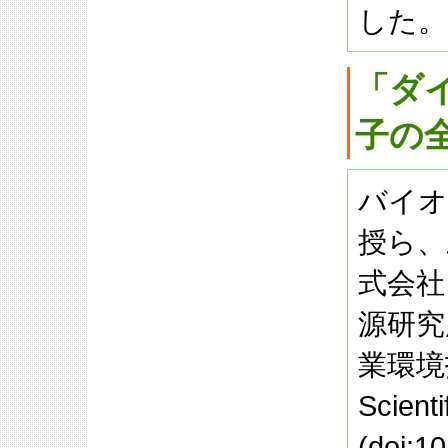
した。
「ダ
子の
バイオ
授ら、
式会社
源研究
業環境
Scien
(doi:1