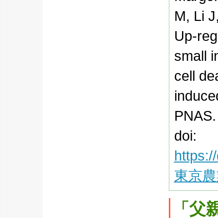
M, Li J
Up-reg
small i
cell de
induce
PNAS. 
doi:
https:
東京農
「父