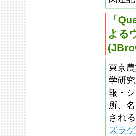
「Qua
よる
(JBr
東京農
学研究
報・シ
所、名
されるQu
ズラゲノ