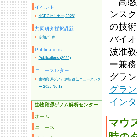
「高感
イベント
ンスク
NGRCセミナー(2026)
の技術
共同研究採択課題
バイオ
令和7年度
波准教
Publications
Publications (2025)
ー兼務
ニュースレター
グラン
生物資源ゲノム解析拠点ニュースレタ
グラン
ー 2025 No.13
インタ
生物資源ゲノム解析センター
ホーム
マウ
ニュース
時の