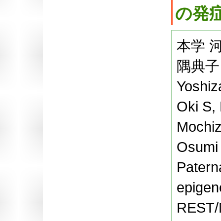
の発
本学 
隅典子
Yoshiz
Oki S, 
Mochiz
Osumi
Paterna
epigen
REST/