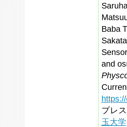
Saruhas
Matsuu
Baba T,
Sakata
Sensor
and os
Physco
Current
https:/
プレス
玉大学