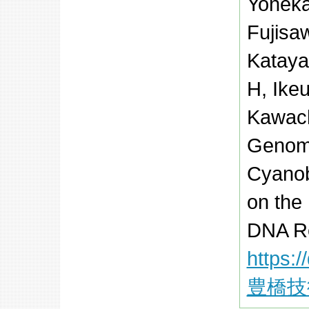
Yoneka
Fujisa
Kataya
H, Ike
Kawach
Genome
Cyanoba
on the
DNA Re
https:
豊橋技