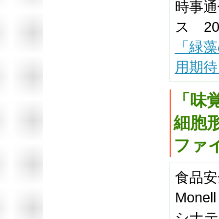
時事通
ス 20
「緑藻
用期待
「味
細胞
ファ
食品安
Monel
シナテ