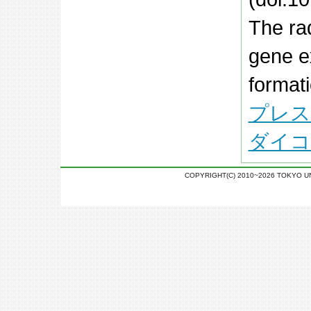
The ra
gene ex
format
プレス
ダイコ
COPYRIGHT(C) 2010~2026 TOKYO U