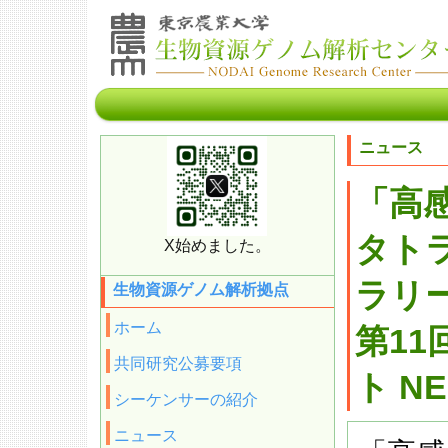
ニュース
「高感
タト
X始めました。
ラリ
生物資源ゲノム解析拠点
ホーム
第11
共同研究公募要項
ト N
シーケンサーの紹介
ニュース