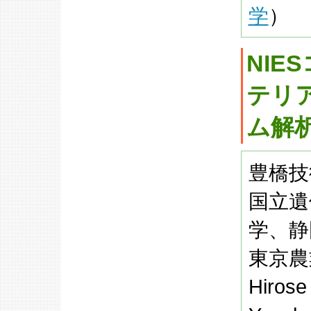
学
）
NI
テリ
ム解
豊橋技
国立遺
学、静
東京農
Hirose