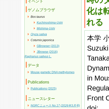
イベント
化は
ゲノムブラウザ
Bos taurus
れる
Kuchinoshima-Ushi
Mishima-Ushi
Oryza sativa
本学 
Coturnix japonica
Suzuki
GBrowser (2013)
JBrowse (2016)
Tanaka
Raphanus sativus
L.
データ
Dynami
Mouse gametic DNA methylomes
in Mou
Publications
Regula
Publications (2025)
Front 
ニュースレター
NGRCニュース No.17 (2026年3月号)
doi: