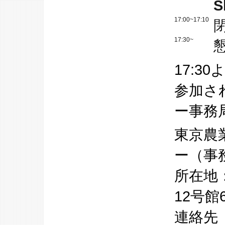
S
17:00~17:10
17:30~
17:
参加さ
ー事務
東京農
ー（事
所在地
12号館
連絡先（E