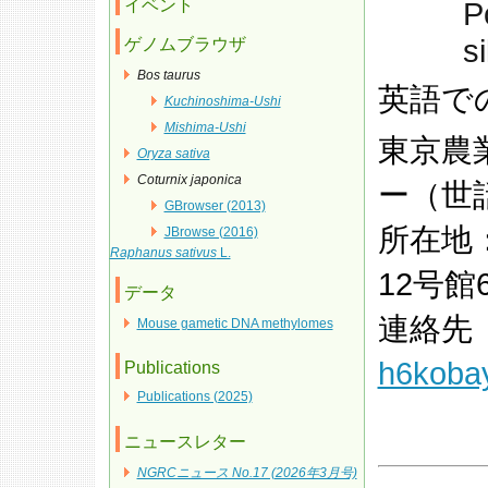
イベント
P
s
ゲノムブラウザ
Bos taurus
英語で
Kuchinoshima-Ushi
Mishima-Ushi
東京農
Oryza sativa
Coturnix japonica
ー（世
GBrowser (2013)
所在地
JBrowse (2016)
Raphanus sativus
L.
12号館
データ
連絡先（E
Mouse gametic DNA methylomes
h6koba
Publications
Publications (2025)
ニュースレター
NGRCニュース No.17 (2026年3月号)