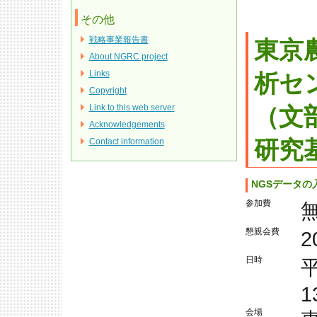
その他
戦略事業報告書
東京
About NGRC project
Links
析セ
Copyright
Link to this web server
（文
Acknowledgements
研究
Contact information
NGSデータ
参加費
懇親会費
2
日時
1
会場