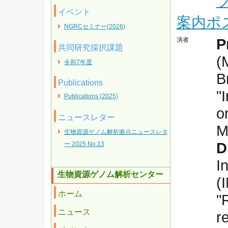
イベント
案内ポス
NGRCセミナー(2026)
P
演者
共同研究採択課題
(
令和7年度
B
Publications
"
Publications (2025)
o
ニュースレター
M
生物資源ゲノム解析拠点ニュースレタ
D
ー 2025 No.13
I
生物資源ゲノム解析センター
(
ホーム
"
ニュース
r