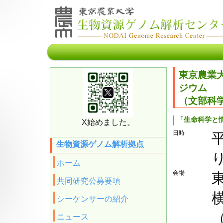
東京農業大
ジウム
（文部科
「生命科学と
X始めました。
日時
平
生物資源ゲノム解析拠点
り
ホーム
会場
共同研究公募要項
シーケンサーの紹介
ニュース