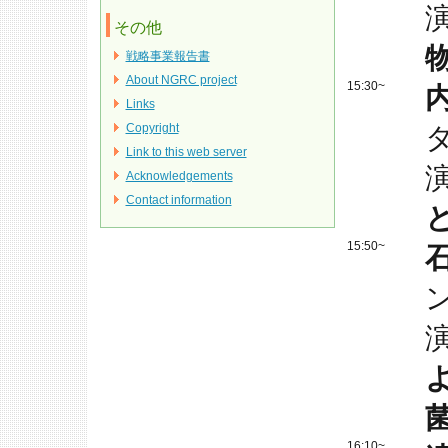
その他
戦略事業報告書
About NGRC project
15:30~
Links
Copyright
Link to this web server
Acknowledgements
Contact information
15:50~
16:10~