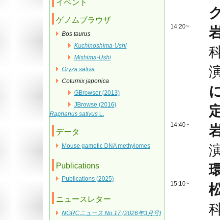
イベント
ゲノムブラウザ
14:20~
Bos taurus
Kuchinoshima-Ushi
Mishima-Ushi
Oryza sativa
Coturnix japonica
GBrowser (2013)
JBrowse (2016)
Raphanus sativus
L.
14:40~
データ
Mouse gametic DNA methylomes
Publications
Publications (2025)
15:10~
ニュースレター
NGRCニュース No.17 (2026年3月号)